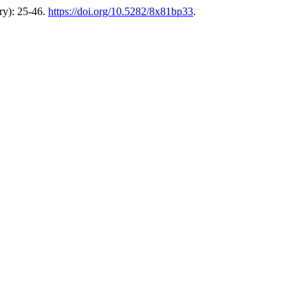
ry): 25-46.
https://doi.org/10.5282/8x81bp33
.