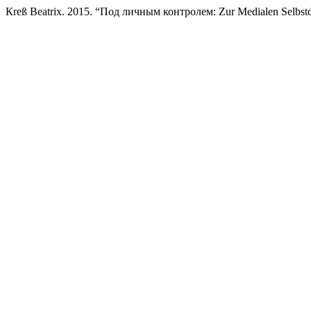
Кrеß Вeatrix. 2015. “Под личным контролем: Zur Medialen Selbstda