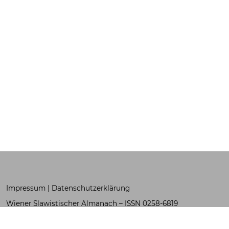
Impressum
|
Datenschutzerklärung
Wiener Slawistischer Almanach – ISSN 0258-6819