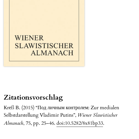
Zitationsvorschlag
Кrеß В. (2015) “Под личным контролем: Zur medialen
Selbstdarstellung Vladimir Putins”,
Wiener Slawistischer
Almanach
, 75, pp. 25–46.
doi:10.5282/8x81bp33
.