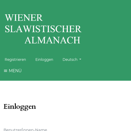
Sprache wechseln. Die aktuelle Sprache 
Registrieren
Einloggen
Deutsch
MENÜ
Einloggen
Benutzer/innen-Name