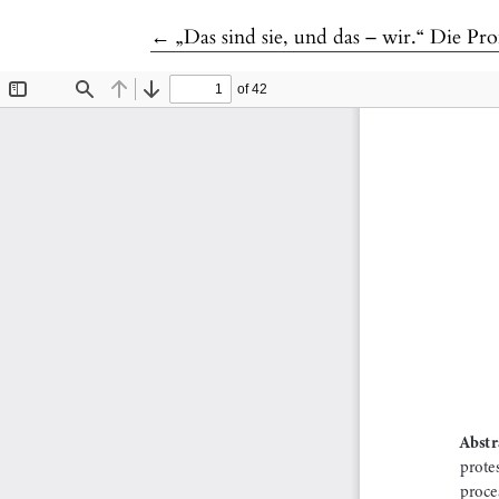
Zu Artikeldetails zurückkehren
←
„Das sind sie, und das – wir.“ Die Pr