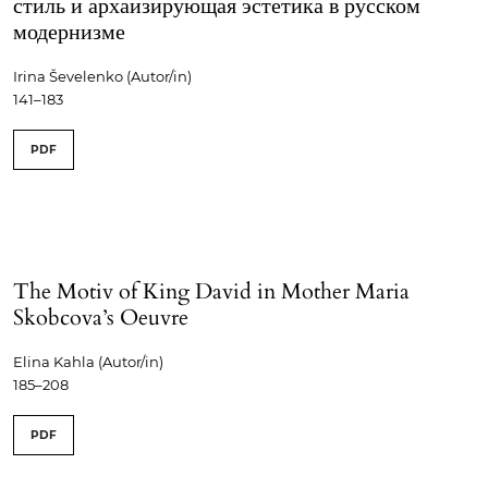
стиль и архаизирующая эстетика в русском
модернизме
Irina Ševelenko (Autor/in)
141–183
PDF
The Motiv of King David in Mother Maria
Skobcova’s Oeuvre
Elina Kahla (Autor/in)
185–208
PDF