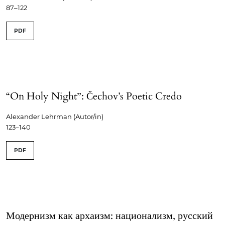
87–122
PDF
“On Holy Nightˮ: Čechov’s Poetic Credo
Alexander Lehrman (Autor/in)
123–140
PDF
Модернизм как архаизм: национализм, русский