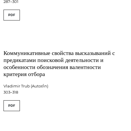
287–301
PDF
Коммуникативные свойства высказываний с
предикатами поисковой деятельности и
особенности обозначения валентности
критерия отбора
Vladimir Trub (Autor/in)
303–318
PDF