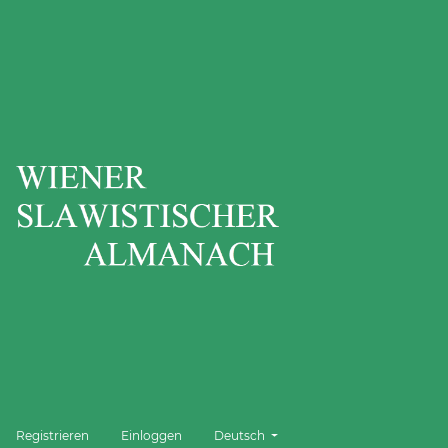
Sprache wechseln. Die aktuelle Sprache 
Registrieren
Einloggen
Deutsch