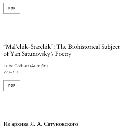
PDF
“Mal′chik-Starchik”: The Biohistorical Subject
of Yan Satunovsky’s Poetry
Luba Golburt (Autor/in)
273–310
PDF
Из архива Я. А. Сатуновского