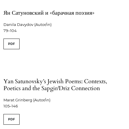
Ян Сатуновский и «барачная поэзия»
Danila Davydov (Autor/in)
79–104
PDF
Yan Satunovsky’s Jewish Poems: Contexts,
Poetics and the Sapgir/Driz Connection
Marat Grinberg (Autor/in)
105–146
PDF