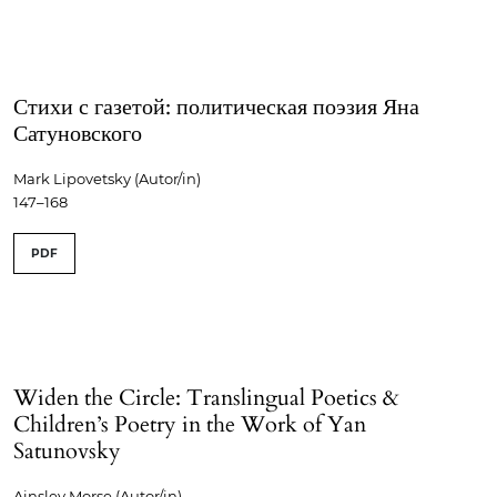
Стихи с газетой: политическая поэзия Яна
Сатуновского
Mark Lipovetsky (Autor/in)
147–168
PDF
Widen the Circle: Translingual Poetics &
Children’s Poetry in the Work of Yan
Satunovsky
Ainsley Morse (Autor/in)