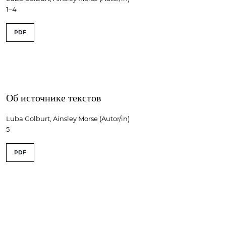
1–4
PDF
Об источнике текстов
Luba Golburt, Ainsley Morse (Autor/in)
5
PDF