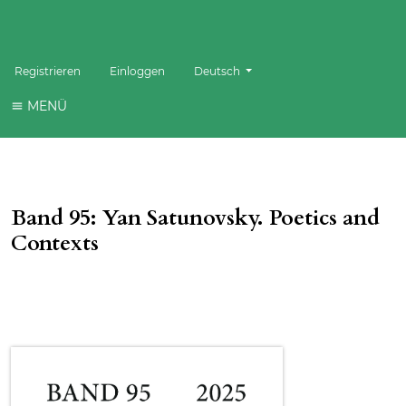
Sprache wechseln. Die aktuelle Sprache 
Registrieren
Einloggen
Deutsch
MENÜ
Band 95: Yan Satunovsky. Poetics and
Contexts