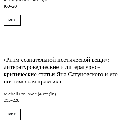
169–201
PDF
«Ритм сознательной поэтической вещи»:
литературоведческие и литературно-
критические статьи Яна Сатуновского и его
поэтическая практика
Michail Pavlovec (Autor/in)
203–228
PDF