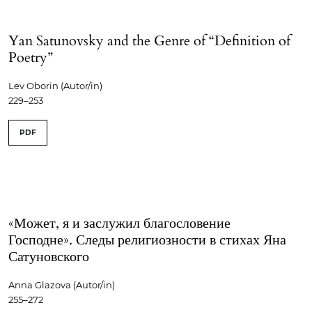
Yan Satunovsky and the Genre of “Definition of
Poetry”
Lev Oborin (Autor/in)
229–253
PDF
«Может, я и заслужил благословение
Господне». Следы религиозности в стихах Яна
Сатуновского
Anna Glazova (Autor/in)
255–272