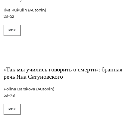
Ilya Kukulin (Autor/in)
23–52
PDF
«Так мы учились говорить о смерти»: бранная
речь Яна Сатуновского
Polina Barskova (Autor/in)
53–78
PDF